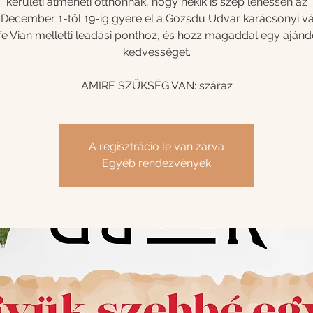
kerületi átmeneti otthonnak, hogy nekik is szép lehessen az
 December 1-től 19-ig gyere el a Gozsdu Udvar karácsonyi v
fe Vian melletti leadási ponthoz, és hozz magaddal egy ajánd
kedvességet.
AMIRE SZÜKSÉG VAN: száraz
A regisztráció le van zárva
Egyéb rendezvények