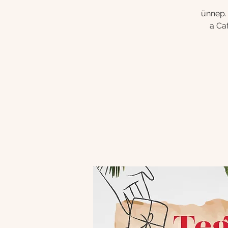
ünnep.
a Ca