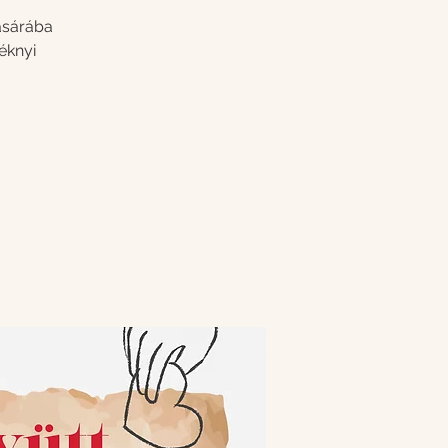
ásárába
éknyi