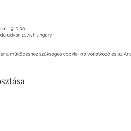
dec. 19. 0:00
du udvar, 1075 Hungary
szer a működéshez szükséges cookie-kra vonatkozó és az Analy
sztása
GOZSDU UDVAR 2024.
info@gozsduudvar.hu
Budapest, Hungary,
1075 / Király u. 13. - Dob utca 16.