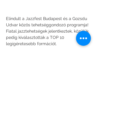
Elindult a Jazzfest Budapest és a Gozsdu 
Udvar közös tehetséggondozó programja!
Fiatal jazztehetségek jelentkeztek, közülük 
pedig kiválasztották a TOP 10 
legígéretesebb formációt.
A produkciókat világsztár zsűri értékelte: 
Charles Lloyd, Bill Evans, Shai Maestro és 
Al Di Meola is részt vett a kiválasztásban.
Most pedig élőben is meghallgathatjátok 
őket!
Minden csütörtökön jazzkoncert a Gozsdu 
Udvarban, ahol felfedezhetitek a jövő 
jazzsztárjait.
Több mutatása