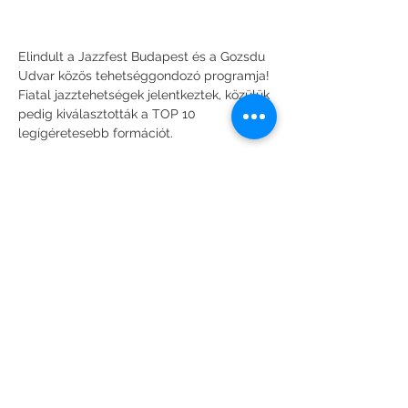
Elindult a Jazzfest Budapest és a Gozsdu 
Udvar közös tehetséggondozó programja!
Fiatal jazztehetségek jelentkeztek, közülük 
pedig kiválasztották a TOP 10 
legígéretesebb formációt.
A produkciókat világsztár zsűri értékelte: 
Charles Lloyd, Bill Evans, Shai Maestro és 
Al Di Meola is részt vett a kiválasztásban.
Most pedig élőben is meghallgathatjátok 
őket!
Minden csütörtökön jazzkoncert a Gozsdu 
Udvarban, ahol felfedezhetitek a jövő 
jazzsztárjait.
Több mutatása