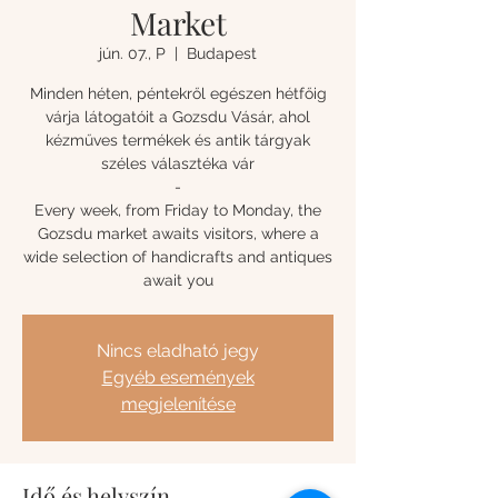
Market
jún. 07., P
  |  
Budapest
Minden héten, péntekről egészen hétfőig
várja látogatóit a Gozsdu Vásár, ahol
kézműves termékek és antik tárgyak
széles választéka vár
-
Every week, from Friday to Monday, the
Gozsdu market awaits visitors, where a
wide selection of handicrafts and antiques
await you
Nincs eladható jegy
Egyéb események
megjelenítése
Idő és helyszín