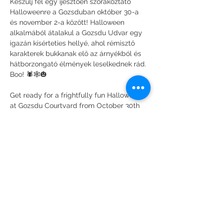
Készülj fel egy ijesztően szórakoztató 
Halloweenre a Gozsduban október 30-a 
és november 2-a között! Halloween 
alkalmából átalakul a Gozsdu Udvar egy 
igazán kísérteties hellyé, ahol rémisztő 
karakterek bukkanak elő az árnyékból és 
hátborzongató élmények leselkednek rád. 
Boo! 🕷️🕸️🎃
Get ready for a frightfully fun Halloween 
at Gozsdu Courtyard from October 30th 
to November 2nd! Prepare to be terrified 
as creepy figures emerge from the 
shadows and spine-chilling experiences 
await you. Boo! 🕷️🕸️🎃
Esemény megosztása