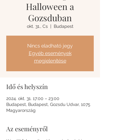
Halloween a
Gozsduban
okt. 31., Cs
  |  
Budapest
Nincs eladható jegy
Egyéb események
megjelenítése
Idő és helyszín
2024. okt. 31. 17:00 – 23:00
Budapest, Budapest, Gozsdu Udvar, 1075
Magyarország
Az eseményről