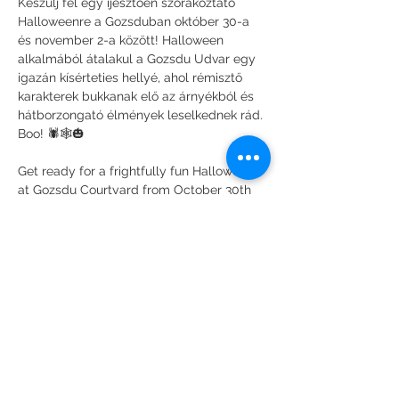
Készülj fel egy ijesztően szórakoztató 
Halloweenre a Gozsduban október 30-a 
és november 2-a között! Halloween 
alkalmából átalakul a Gozsdu Udvar egy 
igazán kísérteties hellyé, ahol rémisztő 
karakterek bukkanak elő az árnyékból és 
hátborzongató élmények leselkednek rád. 
Boo! 🕷️🕸️🎃
Get ready for a frightfully fun Halloween 
at Gozsdu Courtyard from October 30th 
to November 2nd! Prepare to be terrified 
as creepy figures emerge from the 
shadows and spine-chilling experiences 
await you. Boo! 🕷️🕸️🎃
Esemény megosztása