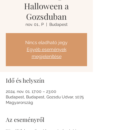
Halloween a
Gozsduban
nov. 01., P
  |  
Budapest
Nincs eladható jegy
Egyéb események
megjelenítése
Idő és helyszín
2024. nov. 01. 17:00 – 23:00
Budapest, Budapest, Gozsdu Udvar, 1075
Magyarország
Az eseményről