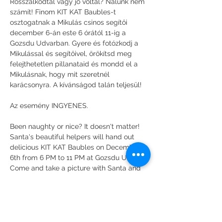
Rosszalkodtál vagy jó voltál? Nálunk nem 
számít! Finom KIT KAT Baubles-t 
osztogatnak a Mikulás csinos segítői 
december 6-án este 6 órától 11-ig a 
Gozsdu Udvarban. Gyere és fotózkodj a 
Mikulással és segítőivel, örökítsd meg 
felejthetetlen pillanataid és mondd el a 
Mikulásnak, hogy mit szeretnél 
karácsonyra. A kívánságod talán teljesül!
Az esemény INGYENES.
Been naughty or nice? It doesn't matter! 
Santa's beautiful helpers will hand out 
delicious KIT KAT Baubles on December 
6th from 6 PM to 11 PM at Gozsdu Udvar. 
Come and take a picture with Santa and 
his helpers, capture your unforgettable 
moments, and tell Santa what you would 
like for Christmas. Your wish might fly up 
the chimney!