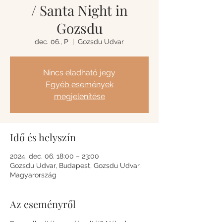
/ Santa Night in
Gozsdu
dec. 06., P
  |  
Gozsdu Udvar
Nincs eladható jegy
Egyéb események
megjelenítése
Idő és helyszín
2024. dec. 06. 18:00 – 23:00
Gozsdu Udvar, Budapest, Gozsdu Udvar,
Magyarország
Az eseményről