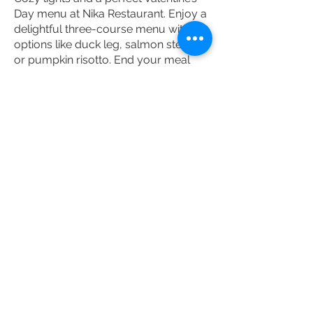
Day menu at Nika Restaurant. Enjoy a
delightful three-course menu with
options like duck leg, salmon steak,
or pumpkin risotto. End your meal
with a chocolate fondue dessert for a
truly indulgent experience! Plus, the
restaurant offers a glass of
champagne to set the perfect
romantic mood.
---
Vicky Barcelona
Indulge in a sweet symphony of
flavors with Vicky Barcelona’s special
Valentine’s Day dessert: Strawberry
Tarte – sweet pastry, almond cream,
mascarpone chantilly, raspberry
coulis, fresh strawberries, and crispy
pistachios.
The Sweetheart Sour Signature
Cocktail also makes a return for