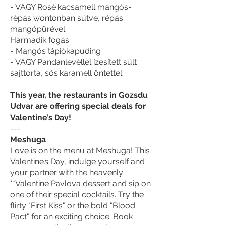
- VAGY Rosé kacsamell mangós-
répás wontonban sütve, répás
mangópürével
Harmadik fogás:
- Mangós tápiókapuding
- VAGY Pandanlevéllel ízesített sült
sajttorta, sós karamell öntettel
This year, the restaurants in Gozsdu
Udvar are offering special deals for
Valentine’s Day!
---
Meshuga
Love is on the menu at Meshuga! This
Valentine’s Day, indulge yourself and
your partner with the heavenly
**Valentine Pavlova dessert and sip on
one of their special cocktails. Try the
flirty "First Kiss" or the bold "Blood
Pact" for an exciting choice. Book