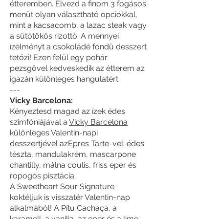
étteremben. Élvezd a finom 3 fogásos
menüt olyan választható opciókkal,
mint a kacsacomb, a lazac steak vagy
a sütőtökös rizottó. A mennyei
ízélményt a csokoládé fondü desszert
tetőzi! Ezen felül egy pohár
pezsgővel kedveskedik az étterem az
igazán különleges hangulatért.
---
Vicky Barcelona:
Kényeztesd magad az ízek édes
szimfóniájával a
Vicky Barcelona
különleges Valentin-napi
desszertjével azEpres Tarte-vel: édes
tészta, mandulakrém, mascarpone
chantilly, málna coulis, friss eper és
ropogós pisztácia.
A Sweetheart Sour Signature
koktéljuk is visszatér Valentin-nap
alkalmából! A Pítu Cachaça, a
karamell, a vanília, az eper és a lime