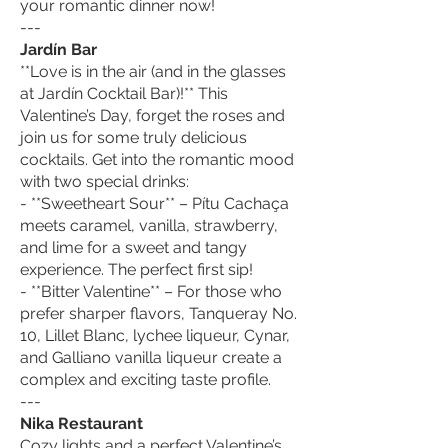
your romantic dinner now!
---
Jardín Bar
**Love is in the air (and in the glasses
at Jardín Cocktail Bar)!** This
Valentine’s Day, forget the roses and
join us for some truly delicious
cocktails. Get into the romantic mood
with two special drinks:
- **Sweetheart Sour** – Pítu Cachaça
meets caramel, vanilla, strawberry,
and lime for a sweet and tangy
experience. The perfect first sip!
- **Bitter Valentine** – For those who
prefer sharper flavors, Tanqueray No.
10, Lillet Blanc, lychee liqueur, Cynar,
and Galliano vanilla liqueur create a
complex and exciting taste profile.
---
Nika Restaurant
Cozy lights and a perfect Valentine’s