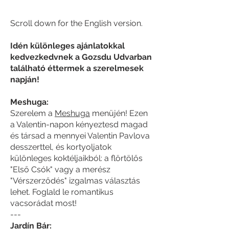
Scroll down for the English version.
Idén különleges ajánlatokkal
kedvezkedvnek a Gozsdu Udvarban
található éttermek a szerelmesek
napján!
Meshuga:
Szerelem a
Meshuga
menüjén! Ezen
a Valentin-napon kényeztesd magad
és társad a mennyei Valentin Pavlova
desszerttel, és kortyoljatok
különleges koktéljaikból: a flörtölős
"Első Csók" vagy a merész
"Vérszerződés" izgalmas választás
lehet. Foglald le romantikus
vacsorádat most!
​---
​Jardín Bár: