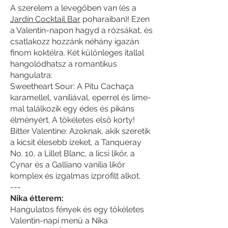
A szerelem a levegőben van (és a
Jardín Cocktail Bar
poharaiban)! Ezen
a Valentin-napon hagyd a rózsákat, és
csatlakozz hozzánk néhány igazán
finom koktélra. Két különleges itallal
hangolódhatsz a romantikus
hangulatra:
Sweetheart Sour: A Pítu Cachaça
karamellel, vaníliával, eperrel és lime-
mal találkozik egy édes és pikáns
élményért. A tökéletes első korty!
Bitter Valentine: Azoknak, akik szeretik
a kicsit élesebb ízeket, a Tanqueray
No. 10, a Lillet Blanc, a licsi likőr, a
Cynar és a Galliano vanília likőr
komplex és izgalmas ízprofilt alkot.
---
Nika étterem:
Hangulatos fények és egy tökéletes
Valentin-napi menü a Nika