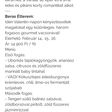
édes és pikáns korty romantikát alkot.
---
Beras Étterem:
Idén Valentin-napon kényeztessétek
magatokat egy különleges, három
fogasos gourmet vacsorával!
Elérhető: Február 14., 15., 16.
Ár: 14 900 Ft / fő
Menü
Első fogás:
- Uborkás tápiókagyöngyök, ananász
salsa, citrusos és zöldfűszeres
marinált baby tintahal
- VAGY Kókusztejes édesburgonya
krémleves, chili, lime-os fermentált
szójabab
Második fogás:
- Tengeri süllő balinéz salsával,
zöldborsóval pirított, zöld fűszeres
jázminrizzsel