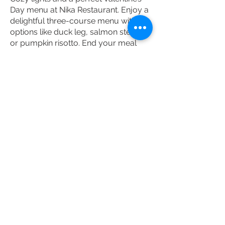
Day menu at Nika Restaurant. Enjoy a
delightful three-course menu with
options like duck leg, salmon steak,
or pumpkin risotto. End your meal
with a chocolate fondue dessert for a
truly indulgent experience! Plus, the
restaurant offers a glass of
champagne to set the perfect
romantic mood.
---
Vicky Barcelona
Indulge in a sweet symphony of
flavors with Vicky Barcelona’s special
Valentine’s Day dessert: Strawberry
Tarte – sweet pastry, almond cream,
mascarpone chantilly, raspberry
coulis, fresh strawberries, and crispy
pistachios.
The Sweetheart Sour Signature
Cocktail also makes a return for