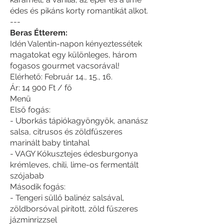
édes és pikáns korty romantikát alkot.
---
Beras Étterem:
Idén Valentin-napon kényeztessétek
magatokat egy különleges, három
fogasos gourmet vacsorával!
Elérhető: Február 14., 15., 16.
Ár: 14 900 Ft / fő
Menü
Első fogás:
- Uborkás tápiókagyöngyök, ananász
salsa, citrusos és zöldfűszeres
marinált baby tintahal
- VAGY Kókusztejes édesburgonya
krémleves, chili, lime-os fermentált
szójabab
Második fogás:
- Tengeri süllő balinéz salsával,
zöldborsóval pirított, zöld fűszeres
jázminrizzsel