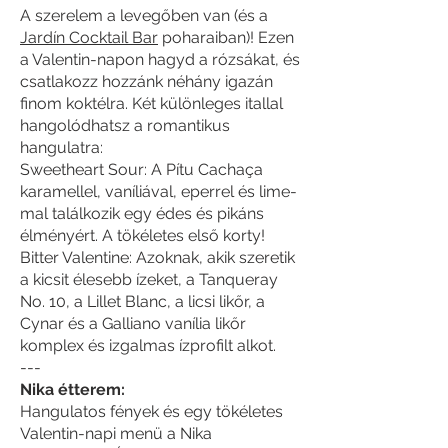
A szerelem a levegőben van (és a
Jardín Cocktail Bar
poharaiban)! Ezen
a Valentin-napon hagyd a rózsákat, és
csatlakozz hozzánk néhány igazán
finom koktélra. Két különleges itallal
hangolódhatsz a romantikus
hangulatra:
Sweetheart Sour: A Pítu Cachaça
karamellel, vaníliával, eperrel és lime-
mal találkozik egy édes és pikáns
élményért. A tökéletes első korty!
Bitter Valentine: Azoknak, akik szeretik
a kicsit élesebb ízeket, a Tanqueray
No. 10, a Lillet Blanc, a licsi likőr, a
Cynar és a Galliano vanília likőr
komplex és izgalmas ízprofilt alkot.
---
Nika étterem:
Hangulatos fények és egy tökéletes
Valentin-napi menü a Nika