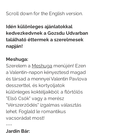
Scroll down for the English version.
Idén különleges ajánlatokkal
kedvezkedvnek a Gozsdu Udvarban
található éttermek a szerelmesek
napján!
Meshuga:
Szerelem a
Meshuga
menüjén! Ezen
a Valentin-napon kényeztesd magad
és társad a mennyei Valentin Pavlova
desszerttel, és kortyoljatok
különleges koktéljaikból: a flörtölős
"Első Csók" vagy a merész
"Vérszerződés" izgalmas választás
lehet. Foglald le romantikus
vacsorádat most!
​---
​Jardín Bár: