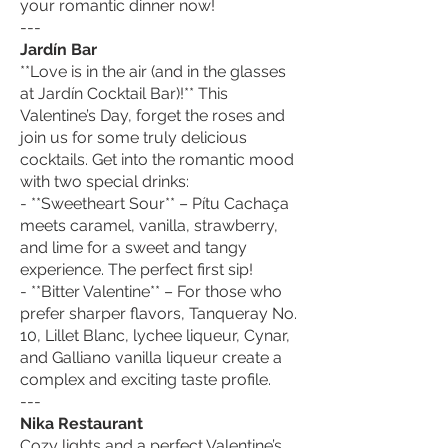
your romantic dinner now!
---
Jardín Bar
**Love is in the air (and in the glasses
at Jardín Cocktail Bar)!** This
Valentine’s Day, forget the roses and
join us for some truly delicious
cocktails. Get into the romantic mood
with two special drinks:
- **Sweetheart Sour** – Pítu Cachaça
meets caramel, vanilla, strawberry,
and lime for a sweet and tangy
experience. The perfect first sip!
- **Bitter Valentine** – For those who
prefer sharper flavors, Tanqueray No.
10, Lillet Blanc, lychee liqueur, Cynar,
and Galliano vanilla liqueur create a
complex and exciting taste profile.
---
Nika Restaurant
Cozy lights and a perfect Valentine’s