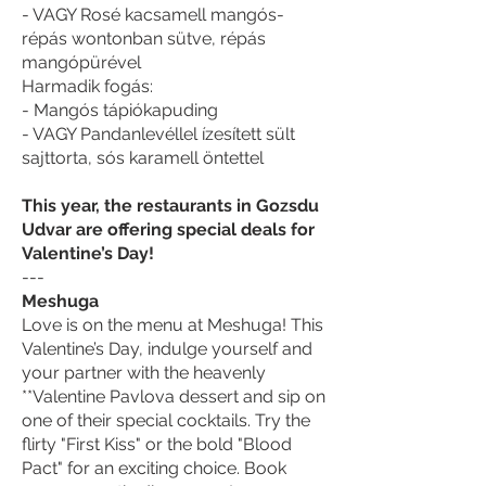
- VAGY Rosé kacsamell mangós-
répás wontonban sütve, répás
mangópürével
Harmadik fogás:
- Mangós tápiókapuding
- VAGY Pandanlevéllel ízesített sült
sajttorta, sós karamell öntettel
This year, the restaurants in Gozsdu
Udvar are offering special deals for
Valentine’s Day!
---
Meshuga
Love is on the menu at Meshuga! This
Valentine’s Day, indulge yourself and
your partner with the heavenly
**Valentine Pavlova dessert and sip on
one of their special cocktails. Try the
flirty "First Kiss" or the bold "Blood
Pact" for an exciting choice. Book