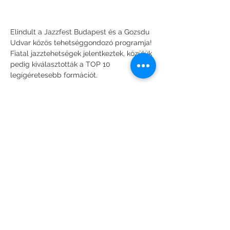
Elindult a Jazzfest Budapest és a Gozsdu 
Udvar közös tehetséggondozó programja!
Fiatal jazztehetségek jelentkeztek, közülük 
pedig kiválasztották a TOP 10 
legígéretesebb formációt.
A produkciókat világsztár zsűri értékelte: 
Charles Lloyd, Bill Evans, Shai Maestro és 
Al Di Meola is részt vett a kiválasztásban.
Most pedig élőben is meghallgathatjátok 
őket!
Minden csütörtökön jazzkoncert a Gozsdu 
Udvarban, ahol felfedezhetitek a jövő 
jazzsztárjait.
Show More