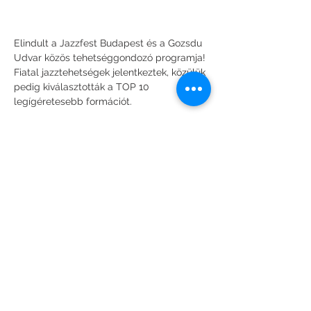
Elindult a Jazzfest Budapest és a Gozsdu 
Udvar közös tehetséggondozó programja!
Fiatal jazztehetségek jelentkeztek, közülük 
pedig kiválasztották a TOP 10 
legígéretesebb formációt.
A produkciókat világsztár zsűri értékelte: 
Charles Lloyd, Bill Evans, Shai Maestro és 
Al Di Meola is részt vett a kiválasztásban.
Most pedig élőben is meghallgathatjátok 
őket!
Minden csütörtökön jazzkoncert a Gozsdu 
Udvarban, ahol felfedezhetitek a jövő 
jazzsztárjait.
Show More