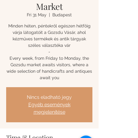
Market
Fri 31 May
  |  
Budapest
Minden héten, péntekről egészen hétfőig
várja látogatóit a Gozsdu Vásár, ahol
kézműves termékek és antik tárgyak
széles választéka vár
-
Every week, from Friday to Monday, the
Gozsdu market awaits visitors, where a
wide selection of handicrafts and antiques
await you
Nincs eladható jegy
Egyéb események
megjelenítése
Time & Location