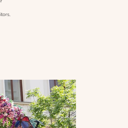
ár
tors,