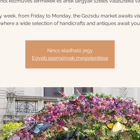
hol kézműves termékek és antik tárgyak széles választéka v
-
y week, from Friday to Monday, the Gozsdu market awaits visi
where a wide selection of handicrafts and antiques await you
Nincs eladható jegy
Egyéb események megjelenítése