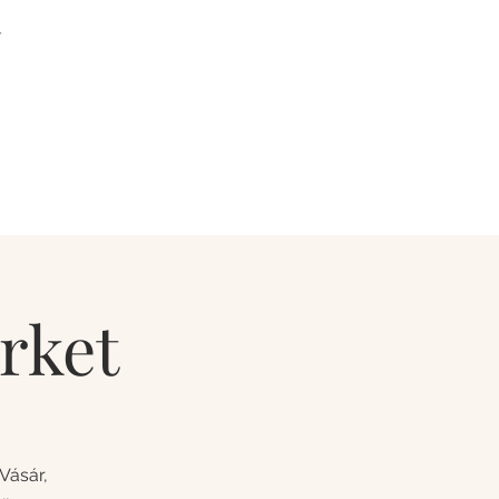
T
rket
Vásár,