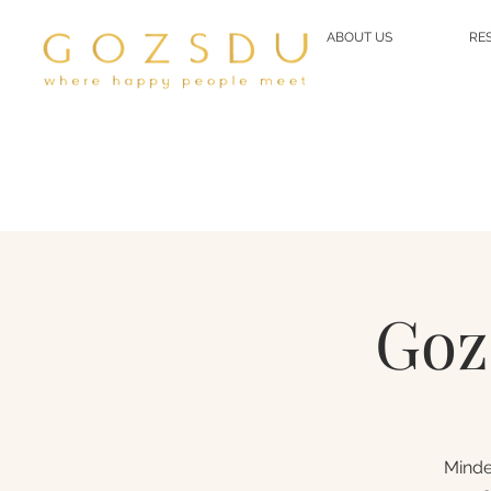
ABOUT US
RE
Goz
Minde