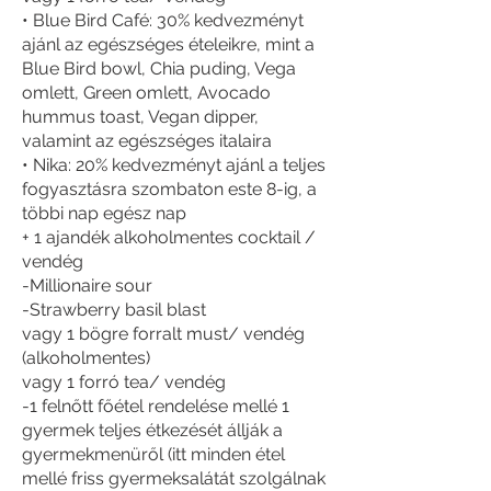
• Blue Bird Café: 30% kedvezményt
ajánl az egészséges ételeikre, mint a
Blue Bird bowl, Chia puding, Vega
omlett, Green omlett, Avocado
hummus toast, Vegan dipper,
valamint az egészséges italaira
• Nika: 20% kedvezményt ajánl a teljes
fogyasztásra szombaton este 8-ig, a
többi nap egész nap
+ 1 ajandék alkoholmentes cocktail /
vendég
-Millionaire sour
-Strawberry basil blast
vagy 1 bögre forralt must/ vendég
(alkoholmentes)
vagy 1 forró tea/ vendég
-1 felnőtt főétel rendelése mellé 1
gyermek teljes étkezését állják a
gyermekmenüről (itt minden étel
mellé friss gyermeksalátát szolgálnak