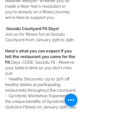
healthier lifestyle? Whether you've
made a New Year's resolution or
you're already on a fitness journey,
we're here to support you.
Gozsdu Courtyard Fit Days!
Join us for fitness fun at Gozsdu
Courtyard from January 25th to 29th.
Here's what you can expect if you
tell the restaurant you came for the
Fit
Days: CODE: Gozsdu Fit - Reserve
your table in time so you don't miss
out!
• Healthy Discounts: Up to 30% off
healthy dishes at participating
restaurants throughout the courtyard.
• Gyrotonic Workshop: Experience
the unique benefits of Gyrotonic at
GoActive Fitness on January 25th. Day
passes for only 6000 HUF, including