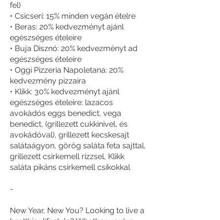
fel)
• Csicseri: 15% minden vegán ételre
• Beras: 20% kedvezményt ajánl
egészséges ételeire
• Buja Disznó: 20% kedvezményt ad
egészséges ételeire
• Oggi Pizzeria Napoletana: 20%
kedvezmény pizzaira
• Klikk: 30% kedvezményt ajánl
egészséges ételeire: lazacos
avokádós eggs benedict, vega
benedict, (grillezett cukkinivel, és
avokádóval), grillezett kecskesajt
salátaágyon, görög saláta feta sajttal,
grillezett csirkemell rizzsel, Klikk
saláta pikáns csirkemell csíkokkal
-
New Year, New You? Looking to live a