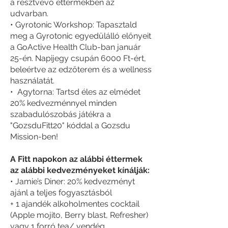
a résztvevő éttermekben az
udvarban.
• Gyrotonic Workshop: Tapasztald
meg a Gyrotonic egyedülálló előnyeit
a GoActive Health Club-ban január
25-én. Napijegy csupán 6000 Ft-ért,
beleértve az edzőterem és a wellness
használatát.
• Agytorna: Tartsd éles az elmédet
20% kedvezménnyel minden
szabadulószobás játékra a
"GozsduFitt20" kóddal a Gozsdu
Mission-ben!
A Fitt napokon az alábbi éttermek
az alábbi kedvezményeket kínálják:
• Jamie’s Diner: 20% kedvezményt
ajánl a teljes fogyasztásból
+ 1 ajandék alkoholmentes cocktail
(Apple mojito, Berry blast, Refresher)
vagy 1 forró tea/ vendég