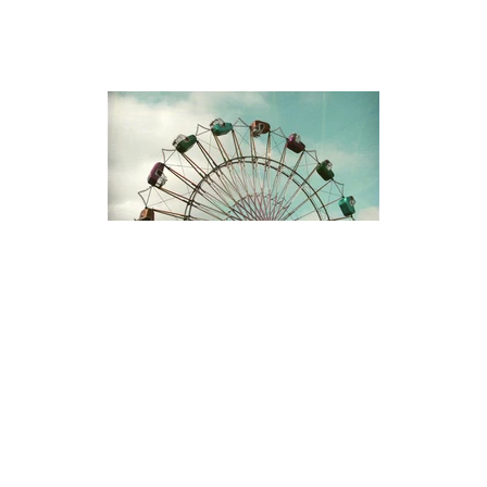
GOZSDU UDVAR 2024.
info@gozsduudvar.hu